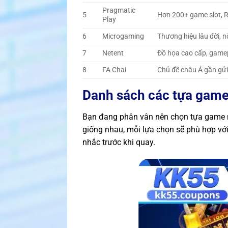
Pragmatic
5
Hơn 200+ game slot, RT
Play
6
Microgaming
Thương hiệu lâu đời, nổ
7
Netent
Đồ họa cao cấp, gamep
8
FA Chai
Chủ đề châu Á gần gửi,
Danh sách các tựa game 
Bạn đang phân vân nên chọn tựa game 
giống nhau, mỗi lựa chọn sẽ phù hợp vớ
nhắc trước khi quay.