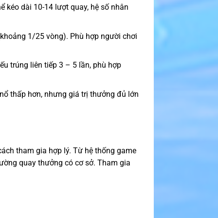
ể kéo dài 10-14 lượt quay, hệ số nhân
 (khoảng 1/25 vòng). Phù hợp người chơi
 trúng liên tiếp 3 – 5 lần, phù hợp
 nổ thấp hơn, nhưng giá trị thưởng đủ lớn
 cách tham gia hợp lý. Từ hệ thống game
rường quay thưởng có cơ sở. Tham gia