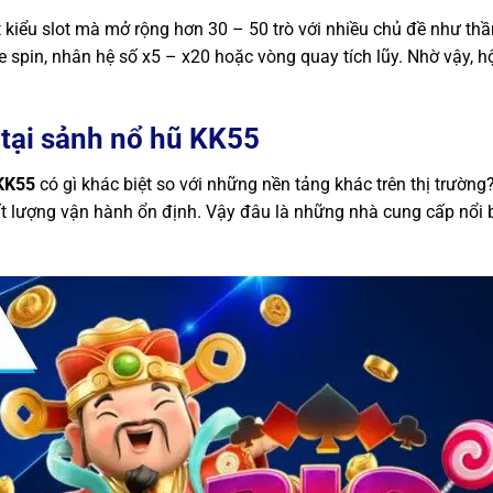
kiểu slot mà mở rộng hơn 30 – 50 trò với nhiều chủ đề như thần 
 spin, nhân hệ số x5 – x20 hoặc vòng quay tích lũy. Nhờ vậy, h
tại sảnh nổ hũ KK55
 KK55
có gì khác biệt so với những nền tảng khác trên thị trường?
lượng vận hành ổn định. Vậy đâu là những nhà cung cấp nổi bậ