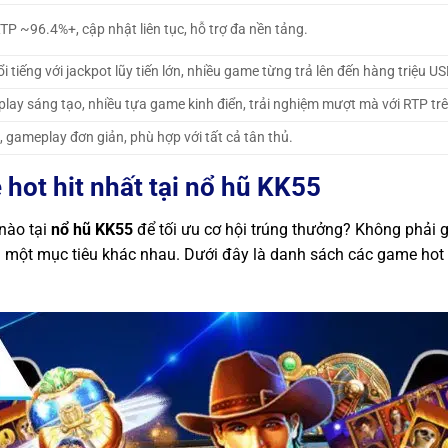
P ~96.4%+, cập nhật liên tục, hỗ trợ đa nền tảng.
i tiếng với jackpot lũy tiến lớn, nhiều game từng trả lên đến hàng triệu US
lay sáng tạo, nhiều tựa game kinh điển, trải nghiệm mượt mà với RTP tr
 gameplay đơn giản, phù hợp với tất cả tân thủ.
hot hit nhất tại nổ hũ KK55
nào tại
nổ hũ KK55
để tối ưu cơ hội trúng thưởng? Không phải 
i một mục tiêu khác nhau. Dưới đây là danh sách các game hot 