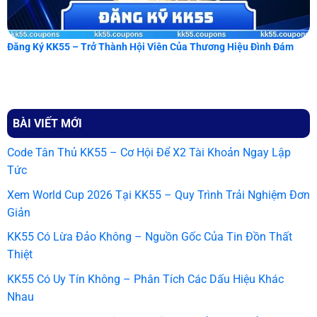
Đăng Ký KK55 – Trở Thành Hội Viên Của Thương Hiệu Đình Đám
BÀI VIẾT MỚI
Code Tân Thủ KK55 – Cơ Hội Để X2 Tài Khoản Ngay Lập
Tức
Xem World Cup 2026 Tại KK55 – Quy Trình Trải Nghiệm Đơn
Giản
KK55 Có Lừa Đảo Không – Nguồn Gốc Của Tin Đồn Thất
Thiệt
KK55 Có Uy Tín Không – Phân Tích Các Dấu Hiệu Khác
Nhau