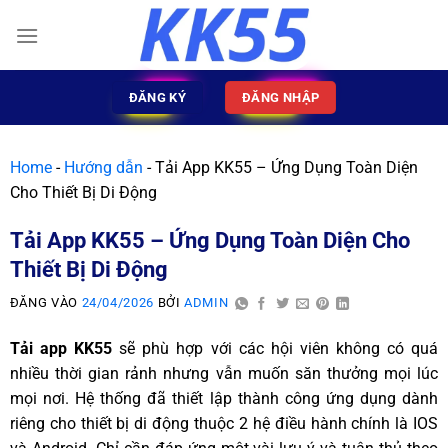
ĐĂNG KÝ
ĐĂNG NHẬP
Home
-
Hướng dẫn
-
Tải App KK55 – Ứng Dụng Toàn Diện
Cho Thiết Bị Di Động
Tải App KK55 – Ứng Dụng Toàn Diện Cho
Thiết Bị Di Động
ĐĂNG VÀO
24/04/2026
BỞI
ADMIN
Tải app KK55
sẽ phù hợp với các hội viên không có quá
nhiều thời gian rảnh nhưng vẫn muốn săn thưởng mọi lúc
mọi nơi. Hệ thống đã thiết lập thành công ứng dụng dành
riêng cho thiết bị di động thuộc 2 hệ điều hành chính là IOS