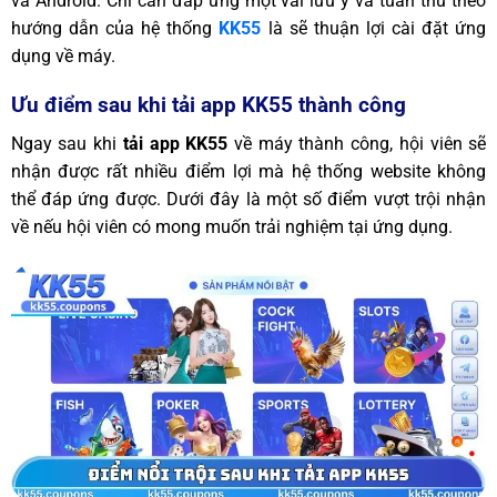
và Android. Chỉ cần đáp ứng một vài lưu ý và tuân thủ theo
hướng dẫn của hệ thống
KK55
là sẽ thuận lợi cài đặt ứng
dụng về máy.
Ưu điểm sau khi tải app KK55 thành công
Ngay sau khi
tải app KK55
về máy thành công, hội viên sẽ
nhận được rất nhiều điểm lợi mà hệ thống website không
thể đáp ứng được. Dưới đây là một số điểm vượt trội nhận
về nếu hội viên có mong muốn trải nghiệm tại ứng dụng.