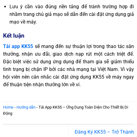
Lưu ý cần vào đúng nền tảng để tránh trường hợp đi
nhầm trang chủ giả mạo sẽ dẫn đến cài đặt ứng dụng giả
mạo về máy.
Kết luận
Tải app KK55
sẽ mang đến sự thuận lợi trong thao tác săn
thưởng, nhận ưu đãi, giao dịch nạp rút một cách triệt để.
Đặc biệt việc sử dụng ứng dụng để tham gia sẽ giảm thiểu
tình trạng bị chặn IP bởi các nhà mạng tại Việt Nam. Vì vậy
hội viên nên cân nhắc cài đặt ứng dụng KK55 về máy ngay
để thuận tiện nhận thưởng lớn về ví.
Home
-
Hướng dẫn
-
Tải App KK55 – Ứng Dụng Toàn Diện Cho Thiết Bị Di
Động
Đăng Ký KK55 – Trở Thành