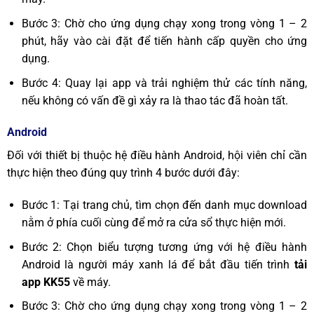
Bước 3: Chờ cho ứng dụng chạy xong trong vòng 1 – 2
phút, hãy vào cài đặt để tiến hành cấp quyền cho ứng
dụng.
Bước 4: Quay lại app và trải nghiệm thử các tính năng,
nếu không có vấn đề gì xảy ra là thao tác đã hoàn tất.
Android
Đối với thiết bị thuộc hệ điều hành Android, hội viên chỉ cần
thực hiện theo đúng quy trình 4 bước dưới đây:
Bước 1: Tại trang chủ, tìm chọn đến danh mục download
nằm ở phía cuối cùng để mở ra cửa sổ thực hiện mới.
Bước 2: Chọn biểu tượng tương ứng với hệ điều hành
Android là người máy xanh lá để bắt đầu tiến trình
tải
app KK55
về máy.
Bước 3: Chờ cho ứng dụng chạy xong trong vòng 1 – 2