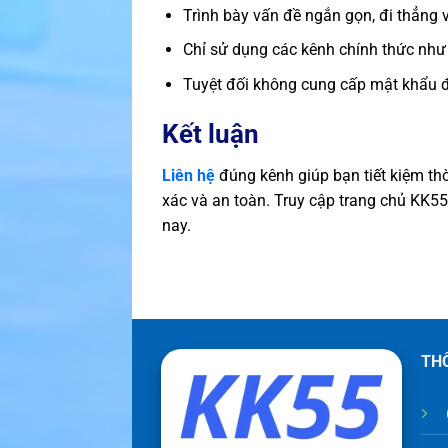
Trình bày vấn đề ngắn gọn, đi thẳng 
Chỉ sử dụng các kênh chính thức như 
Tuyệt đối không cung cấp mật khẩu đ
Kết luận
Liên hệ
đúng kênh giúp bạn tiết kiệm thờ
xác và an toàn. Truy cập trang chủ KK5
nay.
TH