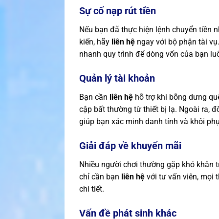
Sự cố nạp rút tiền
Nếu bạn đã thực hiện lệnh chuyển tiền n
kiến, hãy
liên hệ
ngay với bộ phận tài vụ.
nhanh quy trình để dòng vốn của bạn lu
Quản lý tài khoản
Bạn cần
liên hệ
hỗ trợ khi bỗng dưng qu
cập bất thường từ thiết bị lạ. Ngoài ra,
giúp bạn xác minh danh tính và khôi phục 
Giải đáp về khuyến mãi
Nhiều người chơi thường gặp khó khăn tr
chỉ cần bạn
liên hệ
với tư vấn viên, mọi 
chi tiết.
Vấn đề phát sinh khác