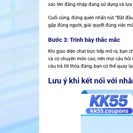
xác tên đăng nhập đang sử dụng và lựa c
Cuối cùng, đừng quên nhấn nút “Bắt đầu
gặp đúng người, giải quyết đúng việc mà
Bước 3: Trình bày thắc mắc
Khi giao diện chat trực tiếp mở ra, bạn 
và có chuyên môn cao, nên mọi câu hỏi 
câu trả lời thỏa đáng, bạn có thể quay l
Lưu ý khi kết nối với n