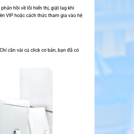
n hồi về lỗi hiển thị, giật lag khi
viên VIP hoặc cách thức tham gia vào hệ
hỉ cần vài cú click cơ bản, bạn đã có