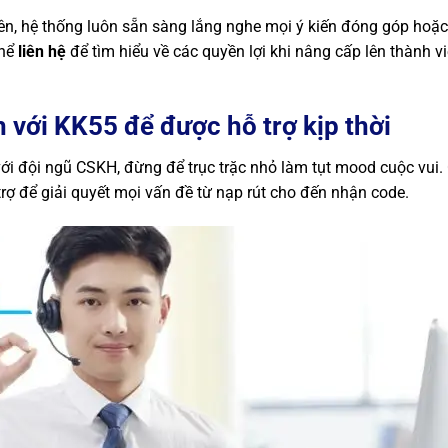
, hệ thống luôn sẵn sàng lắng nghe mọi ý kiến đóng góp hoặc phả
thể
liên hệ
để tìm hiểu về các quyền lợi khi nâng cấp lên thành 
 với KK55 để được hỗ trợ kịp thời
ới đội ngũ CSKH, đừng để trục trặc nhỏ làm tụt mood cuộc vui. C
rợ để giải quyết mọi vấn đề từ nạp rút cho đến nhận code.