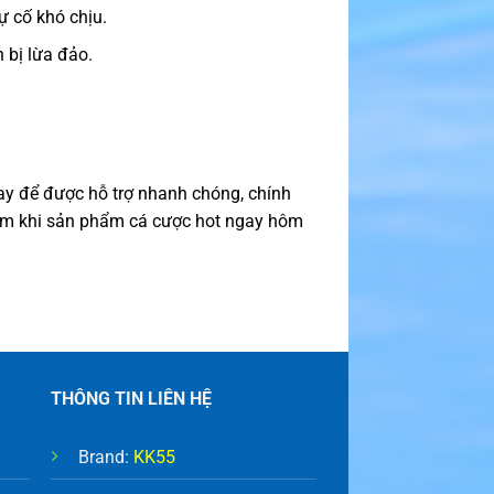
ự cố khó chịu.
 bị lừa đảo.
gay để được hỗ trợ nhanh chóng, chính
iệm khi sản phẩm cá cược hot ngay hôm
THÔNG TIN LIÊN HỆ
Brand:
KK55