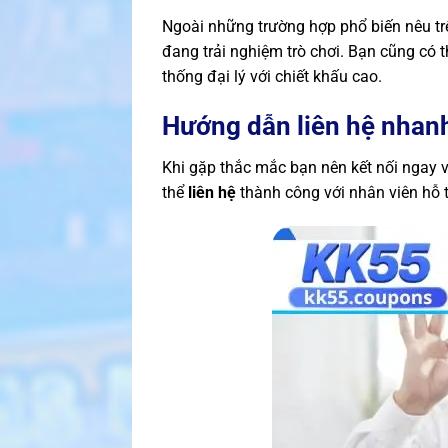
Ngoài những trường hợp phổ biến nêu trên
đang trải nghiệm trò chơi. Bạn cũng có 
thống đại lý với chiết khấu cao.
Hướng dẫn liên hệ nhanh
Khi gặp thắc mắc bạn nên kết nối ngay v
thể
liên hệ
thành công với nhân viên hỗ t