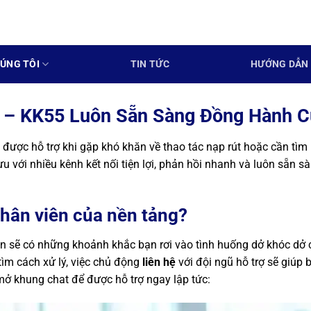
HÚNG TÔI
TIN TỨC
HƯỚNG DẪN
 – KK55 Luôn Sẵn Sàng Đồng Hành 
được hỗ trợ khi gặp khó khăn về thao tác nạp rút hoặc cần tìm 
 ưu với nhiều kênh kết nối tiện lợi, phản hồi nhanh và luôn sẵn
nhân viên của nền tảng?
 hẳn sẽ có những khoảnh khắc bạn rơi vào tình huống dở khóc dở
tìm cách xử lý, việc chủ động
liên hệ
với đội ngũ hỗ trợ sẽ giúp 
ở khung chat để được hỗ trợ ngay lập tức: