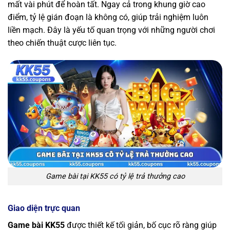
mất vài phút để hoàn tất. Ngay cả trong khung giờ cao
điểm, tỷ lệ gián đoạn là không có, giúp trải nghiệm luôn
liền mạch. Đây là yếu tố quan trọng với những người chơi
theo chiến thuật cược liên tục.
Game bài tại KK55 có tỷ lệ trả thưởng cao
Giao diện trực quan
Game bài KK55
được thiết kế tối giản, bố cục rõ ràng giúp