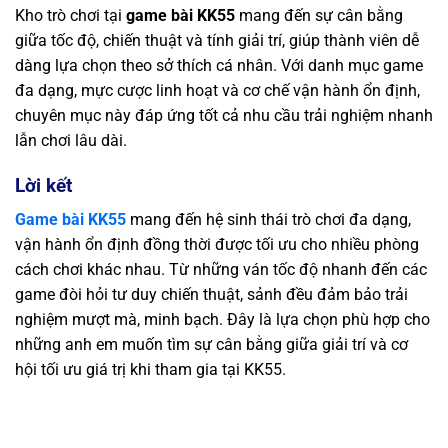
Kho trò chơi tại
game bài KK55
mang đến sự cân bằng
giữa tốc độ, chiến thuật và tính giải trí, giúp thành viên dễ
dàng lựa chọn theo sở thích cá nhân. Với danh mục game
đa dạng, mực cược linh hoạt và cơ chế vận hành ổn định,
chuyên mục này đáp ứng tốt cả nhu cầu trải nghiệm nhanh
lẫn chơi lâu dài.
Lời kết
Game bài KK55
mang đến hệ sinh thái trò chơi đa dạng,
vận hành ổn định đồng thời được tối ưu cho nhiều phòng
cách chơi khác nhau. Từ những ván tốc độ nhanh đến các
game đòi hỏi tư duy chiến thuật, sảnh đều đảm bảo trải
nghiệm mượt mà, minh bạch. Đây là lựa chọn phù hợp cho
những anh em muốn tìm sự cân bằng giữa giải trí và cơ
hội tối ưu giá trị khi tham gia tại KK55.