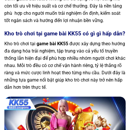
còn tối ưu về hiệu suất và cơ chế thưởng. Đây là nền tảng
phù hợp cho người muốn trải nghiệm ổn định, kiểm soát
tốt ngân sách và hướng đến lợi nhuận bền vững.
Kho trò chơi tại game bài KK55 có gì gì hấp dẫn?
Kho trò chơi tại
game bài KK55
được xây dựng theo hướng
đa dạng hóa trải nghiệm, tập trung vào cả yếu tố truyền
thống lẫn hiện đại để phù hợp nhiều nhóm người chơi khác
nhau. Mỗi trò đều có cơ chế vận hành riêng, tỷ lệ thắng rõ
ràng và mức cược linh hoạt theo từng nhu cầu. Dưới đây là
những tựa game nổi bật giúp kho trò chơi này trở nên hấp
dẫn hơn trên thực tế.