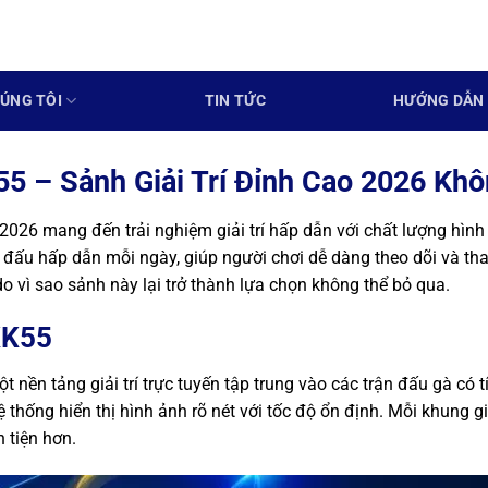
HÚNG TÔI
TIN TỨC
HƯỚNG DẪN
5 – Sảnh Giải Trí Đỉnh Cao 2026 Kh
2026 mang đến trải nghiệm giải trí hấp dẫn với chất lượng hình
n đấu hấp dẫn mỗi ngày, giúp người chơi dễ dàng theo dõi và t
do vì sao sảnh này lại trở thành lựa chọn không thể bỏ qua.
KK55
nền tảng giải trí trực tuyến tập trung vào các trận đấu gà có 
ệ thống hiển thị hình ảnh rõ nét với tốc độ ổn định. Mỗi khung 
n tiện hơn.