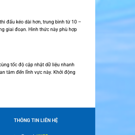
hi đấu kéo dài hơn, trung bình từ 10 –
từng giai đoạn. Hình thức này phù hợp
 cùng tốc độ cập nhật dữ liệu nhanh
quan tâm đến lĩnh vực này. Khởi động
THÔNG TIN LIÊN HỆ