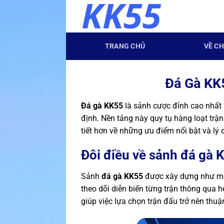
TRANG CHỦ
VỀ C
Đá Gà KK5
Đá gà KK55
là sảnh cược đỉnh cao nhất 
định. Nền tảng này quy tụ hàng loạt trậ
tiết hơn về những ưu điểm nổi bật và lý 
Đôi điều về sảnh đá gà 
Sảnh
đá gà KK55
được xây dựng như một 
theo dõi diễn biến từng trận thông qua h
giúp việc lựa chọn trận đấu trở nên thuậ