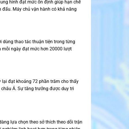
hung hình đạt mức ổn định giúp hạn chế
rận đấu. Máy chủ vận hành có khả năng
i dùng thao tác thuận tiện trong từng
ịch mỗi ngày đạt mức hơn 20000 lượt
y lại đạt khoảng 72 phần trăm cho thấy
châu Á. Sự tăng trưởng được duy trì
ng lựa chọn theo sở thích theo dõi trận