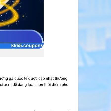
rường gà quốc tế được cập nhật thường
ười xem dễ dàng lựa chọn thời điểm phù